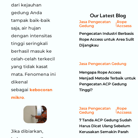
dari kejauhan
gedung Anda
Our Latest Blog
tampak baik-baik
Jasa Pengecatan
Rope
|
Gedung
Accsess
saja, air hujan
Pengecatan Industri Berbasis
dengan intensitas
Rope Access untuk Area Sulit
tinggi seringkali
Dijangkau
berhasil masuk ke
celah-celah terkecil
Jasa Pengecatan Gedung
yang tidak kasat
Mengapa Rope Access
mata. Fenomena ini
Menjadi Metode Terbaik untuk
dikenal
Pengecatan ACP Gedung
sebagai
kebocoran
Tinggi?
mikro
.
Jasa Pengecatan
Rope
|
Gedung
Accsess
7 Tanda ACP Gedung Sudah
Harus Dicat Ulang Sebelum
Jika dibiarkan,
Kerusakan Semakin Parah