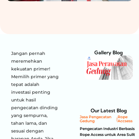
Gallery Blog
Jangan pernah
meremehkan
kekuatan primer!
Memilih primer yang
tepat adalah
investasi penting
untuk hasil
pengecatan dinding
Our Latest Blog
yang sempurna,
Jasa Pengecatan
Rope
|
Gedung
Accsess
tahan lama, dan
Pengecatan Industri Berbasis
sesuai dengan
Rope Access untuk Area Sulit
harapan Anda. Jika