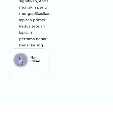
signifikan, Anda
mungkin perlu
mengaplikasikan
lapisan primer
kedua setelah
lapisan
pertama benar-
benar kering.
Nur
Rahma
Penulis spesialis cat. Menyajikan tips dan informasi terkini seputar dunia cat.
Membagikan panduan serta produk cat terbaik untuk proyek Anda.