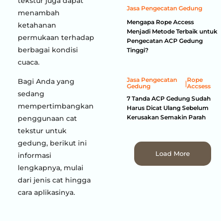
tekstur juga dapat
Jasa Pengecatan Gedung
menambah
Mengapa Rope Access
ketahanan
Menjadi Metode Terbaik untuk
permukaan terhadap
Pengecatan ACP Gedung
berbagai kondisi
Tinggi?
cuaca.
Jasa Pengecatan
Rope
Bagi Anda yang
|
Gedung
Accsess
sedang
7 Tanda ACP Gedung Sudah
mempertimbangkan
Harus Dicat Ulang Sebelum
Kerusakan Semakin Parah
penggunaan cat
tekstur untuk
gedung, berikut ini
Load More
informasi
lengkapnya, mulai
dari jenis cat hingga
cara aplikasinya.