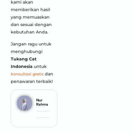
kami akan
memberikan hasil
yang memuaskan
dan sesuai dengan
kebutuhan Anda.
Jangan ragu untuk
menghubungi
Tukang Cat
Indonesia
untuk
dan
konsultasi gratis
penawaran terbaik!
Nur
Rahma
Penulis spesialis cat. Menyajikan tips dan informasi terkini seputar dunia cat.
Membagikan panduan serta produk cat terbaik untuk proyek Anda.